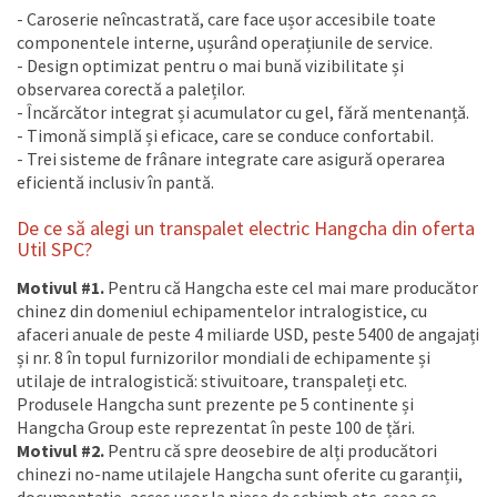
- Caroserie neîncastrată, care face ușor accesibile toate
componentele interne, ușurând operațiunile de service.
- Design optimizat pentru o mai bună vizibilitate și
observarea corectă a paleților.
- Încărcător integrat și acumulator cu gel, fără mentenanță.
- Timonă simplă și eficace, care se conduce confortabil.
- Trei sisteme de frânare integrate care asigură operarea
eficientă inclusiv în pantă.
De ce să alegi un transpalet electric Hangcha din oferta
Util SPC?
Motivul #1.
Pentru că Hangcha este cel mai mare producător
chinez din domeniul echipamentelor intralogistice, cu
afaceri anuale de peste 4 miliarde USD, peste 5400 de angajați
și nr. 8 în topul furnizorilor mondiali de echipamente și
utilaje de intralogistică: stivuitoare, transpaleți etc.
Produsele Hangcha sunt prezente pe 5 continente și
Hangcha Group este reprezentat în peste 100 de țări.
Motivul #2.
Pentru că spre deosebire de alți producători
chinezi no-name utilajele Hangcha sunt oferite cu garanții,