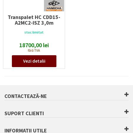
Transpalet HC CDD15-
A2MC2-ISZ 3,0m
Capacitate maximă:
1500
kg
stoc limitat
Înălțime de ridicare (h3):
3000
mm
Tip acumulatori:
Li-Ion
18700,00
lei
Voltaj/capacitate acumulatori:
fără TVA
24V/60Ah
V/Ah
Vezi detalii
CONTACTEAZĂ-NE
SUPORT CLIENTI
INFORMATII UTILE