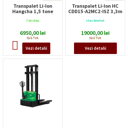
Transpalet Li-Ion
Transpalet Li-Ion HC
Hangcha 1,5 tone
CDD15-A2MC2-ISZ 3,3m
Capacitate maximă:
1500
kg
Capacitate maximă:
1500
kg
in stoc
stoc limitat
Înălțime de ridicare (h3):
120
mm
Înălțime de ridicare (h3):
3300
mm
Tip acumulatori:
Li-Ion
Tip acumulatori:
Li-Ion
6950,00
lei
19000,00
lei
Voltaj/capacitate acumulatori:
Voltaj/capacitate acumulatori:
fără TVA
fără TVA
24/40
V/Ah
24V/60Ah
V/Ah
Vezi detalii
Vezi detalii