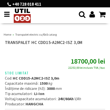
+40 728 018 411
Toggle
navigation
Home
Transpalet electric cu/fără catarg
TRANSPALET HC CDD15-A2MC2-ISZ 3,0M
18700,00
lei
22253,00 lei
inclusiv TVA / buc
STOC LIMITAT
Cod:
HC CDD15-A2MC2-ISZ 3,0m
Capacitate maximă :
1500
kg
Înălțime de ridicare (h3) :
3000
mm
Tip acumulatori :
Li-Ion
Voltaj/capacitate acumulatori :
24V/60Ah
V/Ah
Producator:
HANGCHA