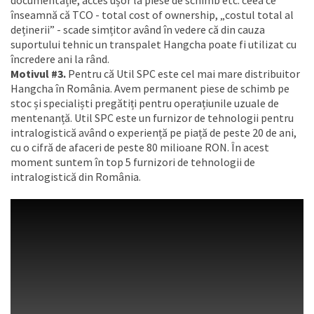
documentație, acces ușor la piese de schimb etc. ceea ce
înseamnă că TCO - total cost of ownership, „costul total al
deținerii” - scade simțitor având în vedere că din cauza
suportului tehnic un transpalet Hangcha poate fi utilizat cu
încredere ani la rând.
Motivul #3.
Pentru că Util SPC este cel mai mare distribuitor
Hangcha în România. Avem permanent piese de schimb pe
stoc și specialiști pregătiți pentru operațiunile uzuale de
mentenanță. Util SPC este un furnizor de tehnologii pentru
intralogistică având o experiență pe piață de peste 20 de ani,
cu o cifră de afaceri de peste 80 milioane RON. În acest
moment suntem în top 5 furnizori de tehnologii de
intralogistică din România.