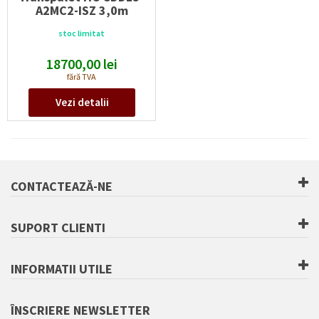
A2MC2-ISZ 3,0m
Capacitate maximă:
1500
kg
stoc limitat
Înălțime de ridicare (h3):
3000
mm
Tip acumulatori:
Li-Ion
18700,00
lei
Voltaj/capacitate acumulatori:
fără TVA
24V/60Ah
V/Ah
Vezi detalii
CONTACTEAZĂ-NE
SUPORT CLIENTI
INFORMATII UTILE
ÎNSCRIERE
NEWSLETTER