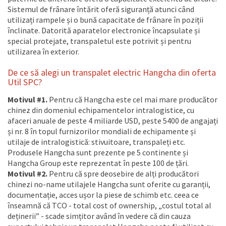
Sistemul de frânare întărit oferă siguranță atunci când
utilizați rampele și o bună capacitate de frânare în poziții
înclinate. Datorită aparatelor electronice încapsulate și
special protejate, transpaletul este potrivit și pentru
utilizarea în exterior.
De ce să alegi un transpalet electric Hangcha din oferta
Util SPC?
Motivul #1.
Pentru că Hangcha este cel mai mare producător
chinez din domeniul echipamentelor intralogistice, cu
afaceri anuale de peste 4 miliarde USD, peste 5400 de angajați
și nr. 8 în topul furnizorilor mondiali de echipamente și
utilaje de intralogistică: stivuitoare, transpaleți etc.
Produsele Hangcha sunt prezente pe 5 continente și
Hangcha Group este reprezentat în peste 100 de țări.
Motivul #2.
Pentru că spre deosebire de alți producători
chinezi no-name utilajele Hangcha sunt oferite cu garanții,
documentație, acces ușor la piese de schimb etc. ceea ce
înseamnă că TCO - total cost of ownership, „costul total al
deținerii” - scade simțitor având în vedere că din cauza