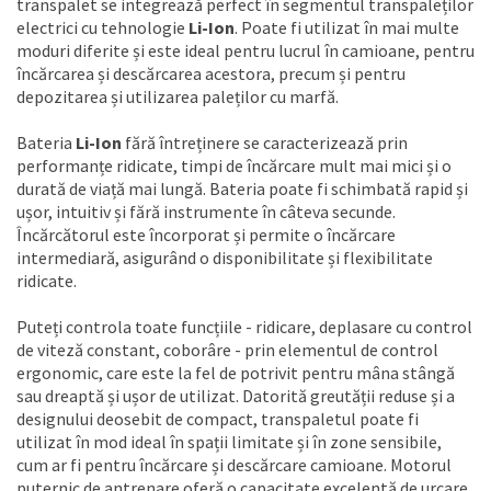
transpalet se integrează perfect în segmentul transpaleților
electrici cu tehnologie
Li-Ion
. Poate fi utilizat în mai multe
moduri diferite și este ideal pentru lucrul în camioane, pentru
încărcarea și descărcarea acestora, precum și pentru
depozitarea și utilizarea paleților cu marfă.
Bateria
Li-Ion
fără întreținere se caracterizează prin
performanțe ridicate, timpi de încărcare mult mai mici și o
durată de viață mai lungă. Bateria poate fi schimbată rapid și
ușor, intuitiv și fără instrumente în câteva secunde.
Încărcătorul este încorporat și permite o încărcare
intermediară, asigurând o disponibilitate și flexibilitate
ridicate.
Puteți controla toate funcțiile - ridicare, deplasare cu control
de viteză constant, coborâre - prin elementul de control
ergonomic, care este la fel de potrivit pentru mâna stângă
sau dreaptă și ușor de utilizat. Datorită greutății reduse și a
designului deosebit de compact, transpaletul poate fi
utilizat în mod ideal în spații limitate și în zone sensibile,
cum ar fi pentru încărcare și descărcare camioane. Motorul
puternic de antrenare oferă o capacitate excelentă de urcare.