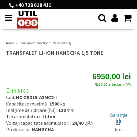
+40 728 018 411
Toggle
navigation
Home
Transpalet electric cu/fără catarg
TRANSPALET LI-ION HANGCHA 1,5 TONE
6950,00
lei
8270,50 lei
inclusiv TVA
IN STOC
Cod:
HC CBD15-A3MC2-I
Capacitate maximă :
1500
kg
Înălțime de ridicare (h3) :
120
mm
Garanție
Tip acumulatori :
Li-Ion
12
Voltaj/capacitate acumulatori :
24/40
V/Ah
Producator:
HANGCHA
luni