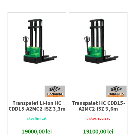
Transpalet Li-Ion HC
Transpalet HC CDD15-
CDD15-A2MC2-ISZ 3,3m
A2MC2-ISZ 3,6m
Capacitate maximă:
1500
kg
stoc limitat
stoc epuizat
Înălțime de ridicare (h3):
3300
mm
19000,00
lei
19100,00
lei