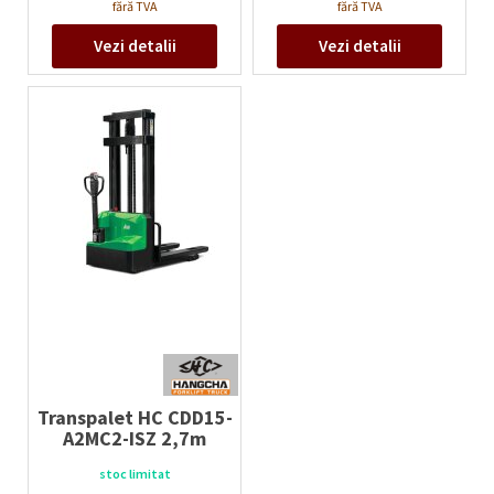
Tip acumulatori:
Li-Ion
fără TVA
fără TVA
Voltaj/capacitate acumulatori:
Vezi detalii
Vezi detalii
24V/60Ah
V/Ah
Transpalet HC CDD15-
A2MC2-ISZ 2,7m
Capacitate maximă:
1500
kg
stoc limitat
Înălțime de ridicare (h3):
2700