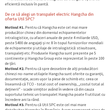
eficientă inclusiv în pantă.
De ce să alegi un transpalet electric Hangcha din
oferta Util SPC?
Motivul #1.
Pentru că Hangcha este cel mai mare
producător chinez din domeniul echipamentelor
intralogistice, cu afaceri anuale de peste 4 miliarde USD,
peste 5400 de angajați și nr. 8 în topul furnizorilor mondiali
de echipamente și utilaje de intralogistică: stivuitoare,
transpaleți etc. Produsele Hangcha sunt prezente pe 5
continente și Hangcha Group este reprezentat în peste 100
de țări.
Motivul #2.
Pentru că spre deosebire de alți producători
chinezi no-name utilajele Hangcha sunt oferite cu garanții,
documentație, acces ușor la piese de schimb etc. ceea ce
înseamnă că TCO - total cost of ownership, „costul total al
deținerii” - scade simțitor având în vedere că din cauza
suportului tehnic un transpalet Hangcha poate fi utilizat cu
încredere ani la rând.
Motivul #3.
Pentru că Util SPC este cel mai mare
distribuitor Hangcha în România. Avem permanent piese de