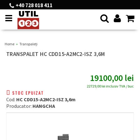
+40 728 018 411
Toggle
navigation
Home
Transpaleți
TRANSPALET HC CDD15-A2MC2-ISZ 3,6M
19100,00
lei
22729,00 lei
inclusiv TVA / buc
STOC EPUIZAT
Cod:
HC CDD15-A2MC2-ISZ 3,6m
Producator:
HANGCHA