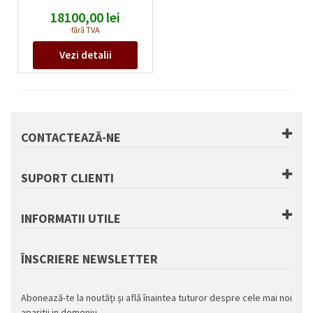
mm
18100,00
lei
Tip acumulatori:
Li-Ion
fără TVA
Voltaj/capacitate acumulatori:
Vezi detalii
24V/60Ah
V/Ah
CONTACTEAZĂ-NE
SUPORT CLIENTI
INFORMATII UTILE
ÎNSCRIERE
NEWSLETTER
Abonează-te la noutăţi și află înaintea tuturor despre cele mai noi
aparitii in domeniu.