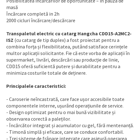
Posibilitatea încărcărilor de oportunitate – în pauza de
masă
Încărcare completă in 2h
2000 cicluri încărcare/descărcare
Transpaletul electric cu catarg Hangcha CDD15-A2MC2-
ISZ
(cu catarg de tip duplex) a fost proiectat pentru a
combina forța și flexibilitatea, putând satisface cerințele
multor aplicații solicitante. Fie că este vorba de aplicații în
supermarket, livrări, descărcări sau producție de linie,
CDD15 oferă suficientă putere și durabilitate pentru a
minimiza costurile totale de deținere.
Principalele caracteristici:
- Caroserie neîncastrată, care face ușor accesibile toate
componentele interne, ușurând operațiunile de service.
- Design optimizat pentru o mai bună vizibilitate și
observarea corectă a paleților.
- Încărcător integrat și acumulator cu gel, fără mentenanță.
- Timonă simplă și eficace, care se conduce confortabil.
- Trei sisteme de frânare integrate care asigură operarea